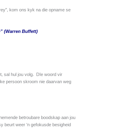
urvey”, kom ons kyk na die opname se
” (Warren Buffett)
t, sal hul jou volg. DIe woord vir
erlike persoon skroom nie daarvan weg
 toenemende betroubare boodskap aan jou
sy beurt weer ‘n gefokusde besigheid