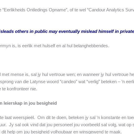
ie “Eerlikheids Ontledings Opname”, of te wel “Candour Analytics S
eads others in public may eventually mislead himself in private
rmyn is, is eerlik met hulself en al hul belanghebbendes.
id met mense is, sal jy hul vertroue wen; en wanneer jy hul vertroue he
oorsprong van die Latynse woord “candeo” wat “verlig” beteken – ‘n e
 te konfronteer nie.
n leierskap in jou besigheid
e te laat weerspieël. Om dit te doen, beteken jy sal ‘n konstante en
r. Jy sal ook vind dat jou personeel jou voorbeeld sal volg, wat op 
al dit help om jou besigheid volhoubaar en winsgewend te maak.