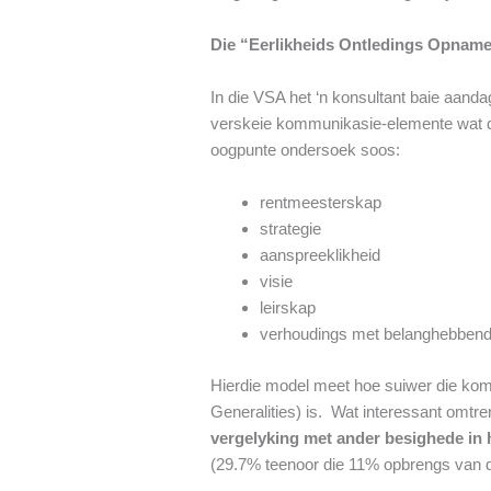
Die “Eerlikheids Ontledings Opname
In die VSA het ‘n konsultant baie aanda
verskeie kommunikasie-elemente wat deu
oogpunte ondersoek soos:
rentmeesterskap
strategie
aanspreeklikheid
visie
leirskap
verhoudings met belanghebben
Hierdie model meet hoe suiwer die komm
Generalities) is. Wat interessant omtre
vergelyking met ander besighede in 
(29.7% teenoor die 11% opbrengs van 