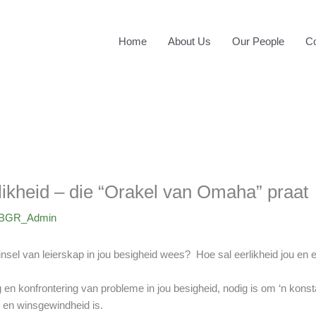
Home
About Us
Our People
Co
kheid – die “Orakel van Omaha” praat
BGR_Admin
nsel van leierskap in jou besigheid wees? Hoe sal eerlikheid jou en 
konfrontering van probleme in jou besigheid, nodig is om ‘n konsta
d en winsgewindheid is.