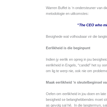
Warren Buffet is ‘n ondersteuner van d
metodologie en uitkomstes:
“The CEO who misl
Besighede wat volhoubaar vir die langte
Eerlikheid is die beginpunt
Indien jy eerlik en opreg in jou besighe
eerlikheid in Engels, “candid” het sy 
om lig te werp nie, ook nie om probleme
Maak eerlikheid ‘n sleutelbeginsel va
Oefen om eerlikheid in jou doen en lat
besigheid se belanghebbendes moet stuu
as gevolg sal hê. In die langtermyn, s