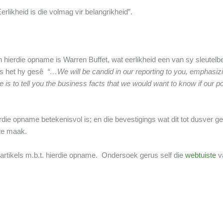
rlikheid is die volmag vir belangrikheid”.
 hierdie opname is Warren Buffet, wat eerlikheid een van sy sleutel
s het hy gesê
“…We will be candid in our reporting to you, emphasiz
e is to tell you the business facts that we would want to know if our
die opname betekenisvol is; en die bevestigings wat dit tot dusver g
 te maak.
artikels m.b.t. hierdie opname. Ondersoek gerus self die
webtuiste
va