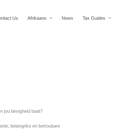
ntact Us
Afrikaans
News
Tax Guides
en jou besigheid baat?
nte, belangrike en betroubare