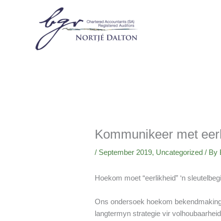
Skip
to
content
Kommunikeer met eerli
/
September 2019
,
Uncategorized
/ By
Hoekom moet “eerlikheid” ‘n sleutelbegi
Ons ondersoek hoekom bekendmaking en 
langtermyn strategie vir volhoubaarhei