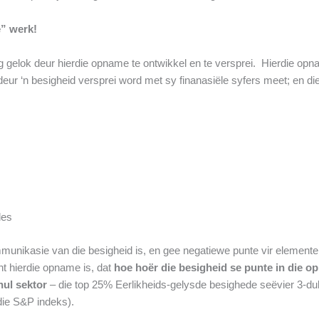
” werk!
g gelok deur hierdie opname te ontwikkel en te versprei. Hierdie opna
r ‘n besigheid versprei word met sy finanasiële syfers meet; en die
des
unikasie van die besigheid is, en gee negatiewe punte vir elemente
nt hierdie opname is, dat
hoe hoër die besigheid se punte in die op
hul sektor
– die top 25% Eerlikheids-gelysde besighede seëvier 3-du
die S&P indeks).