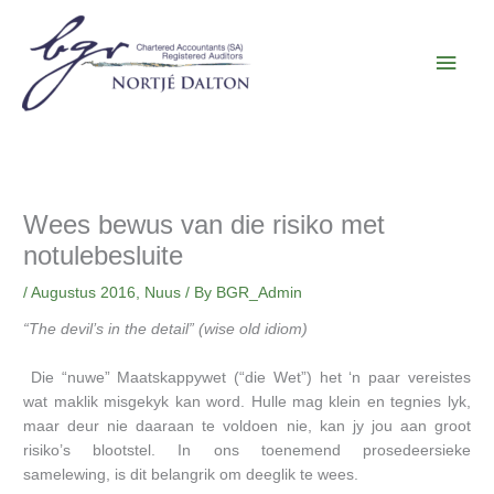
Skip
Main
to
content
Men
Wees bewus van die risiko met
notulebesluite
/
Augustus 2016
,
Nuus
/ By
BGR_Admin
“The devil’s in the detail” (wise old idiom)
Die “nuwe” Maatskappywet (“die Wet”) het ‘n paar vereistes
wat maklik misgekyk kan word. Hulle mag klein en tegnies lyk,
maar deur nie daaraan te voldoen nie, kan jy jou aan groot
risiko’s blootstel. In ons toenemend prosedeersieke
samelewing, is dit belangrik om deeglik te wees.