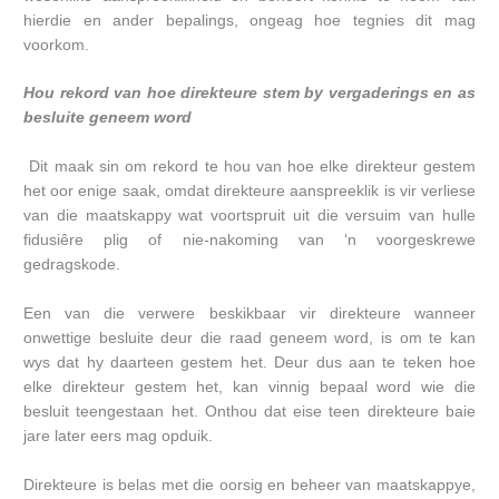
hierdie en ander bepalings, ongeag hoe tegnies dit mag
voorkom.
Hou rekord van hoe direkteure stem by vergaderings en as
besluite geneem word
Dit maak sin om rekord te hou van hoe elke direkteur gestem
het oor enige saak, omdat direkteure aanspreeklik is vir verliese
van die maatskappy wat voortspruit uit die versuim van hulle
fidusiêre plig of nie-nakoming van ‘n voorgeskrewe
gedragskode.
Een van die verwere beskikbaar vir direkteure wanneer
onwettige besluite deur die raad geneem word, is om te kan
wys dat hy daarteen gestem het. Deur dus aan te teken hoe
elke direkteur gestem het, kan vinnig bepaal word wie die
besluit teengestaan het. Onthou dat eise teen direkteure baie
jare later eers mag opduik.
Direkteure is belas met die oorsig en beheer van maatskappye,