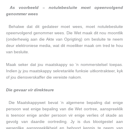
As voorbeeld – notulebesluite moet opeenvolgend
genommer wees
Behalwe dat dit gedateer moet wees, moet notulebesluite
opeenvolgend genommer wees. Die Wet maak dit nou moontlik
(onderhewig aan die Akte van Oprigting) om besluite te neem
deur elektroniese media, wat dit moeiliker maak om tred te hou
van besluite.
Maak seker dat jou maatskappy so ‘n nommerstelsel toepas.
Indien jy jou maatskappy sekretariële funksie uitkontrakteer, kyk
of jou diensverskaffer die vereiste nakom.
Die gevaar vir direkteure
Die Maatskappywet bevat ‘n algemene bepaling dat enige
persoon wat enige bepaling van die Wet oortree, aanspreeklik
is teenoor enige ander persoon vir enige verlies of skade as
gevolg van daardie oortreding. Jy is dus blootgestel aan
wesenlike aanspreeklikheid en behoort kennis te neem van