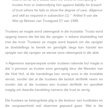
trustee from or indemnifying him against liability for
breach
of trust where he fails to show the degree of care, diligence
and skill as
required in subsection (1).”
Artikel 9 van die
Wet op Beheer van Trustgoed 57 van 1988.
Trustees se magte word uiteengesit in die trustakte. Trusts word
opgerig weens die feit dat die oprigter ‘n sekere doelstelling het
met die trust. Trustees se magte word beperk om die oprigter
se doelstellings te bereik en gevolglik slegs kan handel ten
opsigte van die oprigter se wense soos uiteengesit in die akte.
‘n Algemene wanpersepsie onder trustees rakende hul magte is
dat ‘n persoon as trustee soos gemagtig deur die Meester van
die Hoë Hof, al die handelinge kan verrig soos in die trustakte
vervat, sonder dat al die trustees die besluit skriftelik neem en
sonder dat al die trustees een trustee skriftelik en spesifiek
magtig om daardie handeling namens die trust te verrig.
Die trustees se belangrikste plig is die bestuur van trustbates en
die sorgsaamheid wat daarmee gepaard gaan. Wat is die