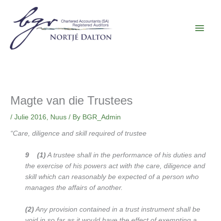
Skip
Main
to
content
Men
Magte van die Trustees
/
Julie 2016
,
Nuus
/ By
BGR_Admin
“Care, diligence and skill required of trustee
9 (1)
A trustee shall in the performance of his duties and
the exercise of his
powers act with the care, diligence and
skill which can reasonably be expected of a
person who
manages the affairs of another.
(2)
Any provision contained in a trust instrument shall be
void in so far as it would
have the effect of exempting a