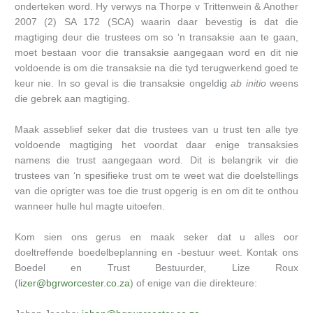
onderteken word. Hy verwys na Thorpe v Trittenwein & Another
2007 (2) SA 172 (SCA) waarin daar bevestig is dat die
magtiging deur die trustees om so ‘n transaksie aan te gaan,
moet bestaan voor die transaksie aangegaan word en dit nie
voldoende is om die transaksie na die tyd terugwerkend goed te
keur nie. In so geval is die transaksie ongeldig
ab initio
weens
die gebrek aan magtiging.
Maak asseblief seker dat die trustees van u trust ten alle tye
voldoende magtiging het voordat daar enige transaksies
namens die trust aangegaan word. Dit is belangrik vir die
trustees van ‘n spesifieke trust om te weet wat die doelstellings
van die oprigter was toe die trust opgerig is en om dit te onthou
wanneer hulle hul magte uitoefen.
Kom sien ons gerus en maak seker dat u alles oor
doeltreffende boedelbeplanning en -bestuur weet. Kontak ons
Boedel en Trust Bestuurder, Lize Roux
(
lizer@bgrworcester.co.za
) of enige van die direkteure: