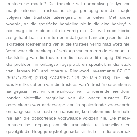
trustees se magte? Die trustakte sal normaalweg ‘n lys van
magte uiteensit. Trustees is slegs gemagtig om die magte
volgens die trustakte uiteengesit, uit te oefen. Met ander
woorde, as die spesifieke handeling nie in die akte beskryf is
nie, mag die trustees dit nie verrig nie. Die wet soos hierbo
aangehaal laat na om te noem dat geen handeling sonder die
skriftelike toestemming van al die trustees verrig mag word nie.
Veral waar die aankoop of verkoop van onroerende eiendom ‘n
doelstelling van die trust is en die trustakte dit magtig. Dit was
die probleem in onlangse regspraak en spesifiek in die saak
van Jansen NO and others v Ringwood Investments 87 CC
(59771/2009) [2013] ZAGPPHC 129 (20 Mei 2013). Die feite
was kortliks dat een van die trustees van ‘n trust ‘n ooreenkoms
aangegaan het vir die aankoop van onroerende eiendom,
sonder skriftelike magtiging van die ander trustees. Die
ooreenkoms was onderworpe aan ‘n opskortende voorwaarde
en aangesien die trust nie finansiering kon bekom nie, kon hulle
nie aan die opskortende voorwaarde voldoen nie. Die mede-
trustees het gepoog om die transaksie te kanselleer en
gevolglik die Hooggeregshof genader vir hulp. In die uitspraak