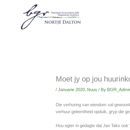
Skip
to
content
Moet jy op jou huurink
/
Januarie 2020
,
Nuus
/ By
BGR_Admi
Die verhuring van eiendom sal gewoonli
verhuur geleentheid opduik, gryp die ge
Hou egter in gedagte dat Jan Taks ook ‘