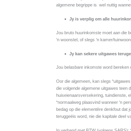
algemene begrippe is wel nuttig wannee
Jy is verplig om alle huurinko
Jou bruto huurinkomste moet aan die be
‘n woonstel, of slegs ‘n kamer/tuinwoons
Jy kan sekere uitgawes terugei
Jou belasbare inkomste word bereken de
Oor die algemeen, kan slegs “uitgawes
die volgende algemene uitgawes teen di
huiseienaarsversekering, tuindienste, e
“normaalweg plaasvind wanneer ‘n perso
bedag op die elementêre denkfout dat jo
teruggeëis word, nie die kapitale deel 
In verband met BTW (volgens SARS): “Di