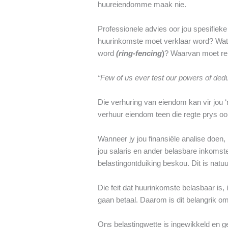
huureiendomme maak nie.
Professionele advies oor jou spesifiek
huurinkomste moet verklaar word? Watt
word
(ring-fencing
)
? Waarvan moet re
“Few of us ever test our powers of dedu
Die verhuring van eiendom kan vir jou ‘n
verhuur eiendom teen die regte prys oo
Wanneer jy jou finansiële analise doen,
jou salaris en ander belasbare inkomste
belastingontduiking beskou. Dit is natuu
Die feit dat huurinkomste belasbaar is, 
gaan betaal. Daarom is dit belangrik o
Ons belastingwette is ingewikkeld en g