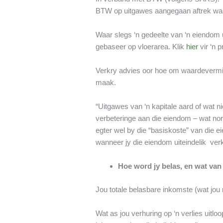
BTW op uitgawes aangegaan aftrek waar
Waar slegs ‘n gedeelte van ‘n eiendom u
gebaseer op vloerarea. Klik
hier
vir ‘n 
Verkry advies oor hoe om waardevermind
maak.
“Uitgawes van ‘n kapitale aard of wat 
verbeteringe aan die eiendom – wat nor
egter wel by die “basiskoste” van die 
wanneer jy die eiendom uiteindelik ver
Hoe word jy belas, en wat van 
Jou totale belasbare inkomste (wat jou n
Wat as jou verhuring op ‘n verlies uitl