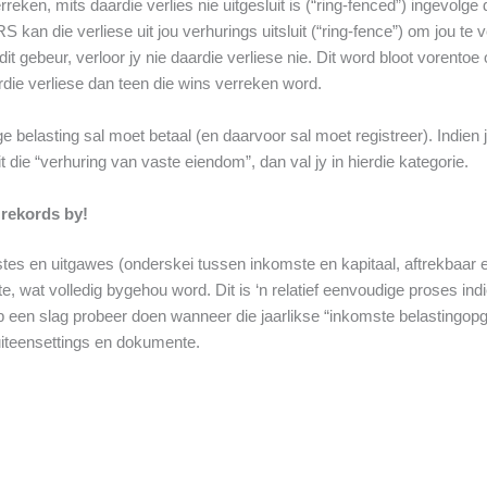
rreken, mits daardie verlies nie uitgesluit is (“ring-fenced”) ingevolg
kan die verliese uit jou verhurings uitsluit (“ring-fence”) om jou te 
it gebeur, verloor jy nie daardie verliese nie. Dit word bloot vorento
rdie verliese dan teen die wins verreken word.
e belasting sal moet betaal (en daarvoor sal moet registreer). Indien 
 die “verhuring van vaste eiendom”, dan val jy in hierdie kategorie.
 rekords by!
tes en uitgawes (onderskei tussen inkomste en kapitaal, aftrekbaar e
at volledig bygehou word. Dit is ‘n relatief eenvoudige proses indien 
s op een slag probeer doen wanneer die jaarlikse “inkomste belastin
 uiteensettings en dokumente.