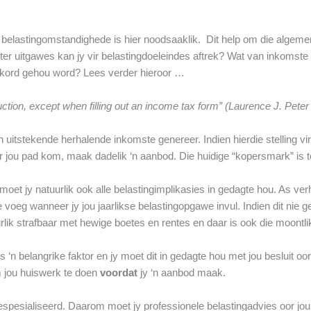
e belastingomstandighede is hier noodsaaklik. Dit help om die algeme
er uitgawes kan jy vir belastingdoeleindes aftrek? Wat van inkomst
kord gehou word? Lees verder hieroor …
ction, except when filling out an income tax form” (Laurence J. Peter 
 uitstekende herhalende inkomste genereer. Indien hierdie stelling vir 
r jou pad kom, maak dadelik ‘n aanbod. Die huidige “kopersmark” is to
 moet jy natuurlik ook alle belastingimplikasies in gedagte hou. As v
 voeg wanneer jy jou jaarlikse belastingopgawe invul. Indien dit nie g
rlik strafbaar met hewige boetes en rentes en daar is ook die moontlik
is ‘n belangrike faktor en jy moet dit in gedagte hou met jou besluit oo
m jou huiswerk te doen
voordat
jy ‘n aanbod maak.
espesialiseerd. Daarom moet jy professionele belastingadvies oor jo