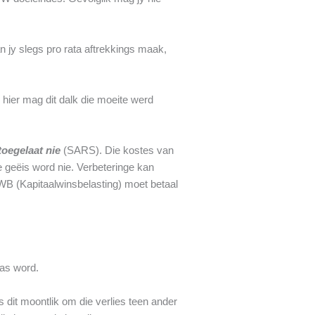
n jy slegs pro rata aftrekkings maak,
hier mag dit dalk die moeite werd
toegelaat nie
(SARS). Die kostes van
e geëis word nie. Verbeteringe kan
KWB (Kapitaalwinsbelasting) moet betaal
las word.
s dit moontlik om die verlies teen ander