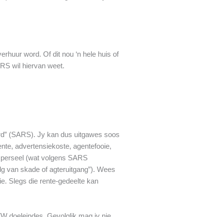
huur word. Of dit nou ‘n hele huis of
ARS wil hiervan weet.
rd” (SARS). Jy kan dus uitgawes soos
nte, advertensiekoste, agentefooie,
de perseel (wat volgens SARS
lg van skade of agteruitgang”). Wees
ie. Slegs die rente-gedeelte kan
TW doeleindes. Gevolglik mag jy nie