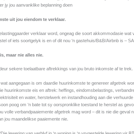
r jy jou aanvanklike beplanning doen
mste uit jou eiendom te verklaar.
lastinggaarder verklaar word, ongeag die soort akkommodasie wat ver
tel of iets soortgelyk is en of dit nou ‘n gastehuis/B&B/Airbnb is – S
s, maar nie alles nie.
ur sekere toelaatbare aftrekkings van jou bruto inkomste af te trek.
 wat aangegaan is om daardie huurinkomste te genereer afgetrek wo
e huurinkomste eis en aftrek: heffings, eindomsbelastings, verbandre
lektrisiteit en water, herstelwerk en instandhouding aan die verhuur
on poog om ‘n bate tot sy oorspronklike toestand te herstel as gevo
u volle verbandpaaiemente afgetrek mag word – dit is nie die geval n
van jou maandelikse paaiemente nie.
e lewering van verblyf in ‘n woning is ‘n vrygestelde lewering vir B