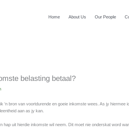
Home
About Us
Our People
Co
omste belasting betaal?
n
k ‘n bron van voortdurende en goeie inkomste wees. As jy hiermee id
leentheid aan as jy kan.
n hap uit hierdie inkomste wil neem. Dit moet nie onderskat word wan