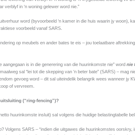
 verblyf in ‘n woning gelewer word nie.”
itverhuur word (byvoorbeeld ‘n kamer in die huis waarin jy woon), ka
praktiese voorbeeld vanaf SARS.
ering op meubels en ander bates te eis – jou toelaatbare aftrekking 
nie aangegaan is in die generering van die huurinkomste nie” word
nie 
maalweg sal “lei tot die skepping van ‘n beter bate” (SARS) – mag ni
eiendom gevoeg word – dit sal uiteindelik belangrik wees wanneer jy 
koop of vervreem.
uitsluiting (“ring-fencing”)?
etto huurinkomste insluit) sal volgens die huidige belastingtabelle be
oop? Volgens SARS – “indien die uitgawes die huurinkomstes oorskry, i