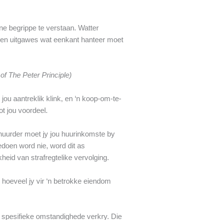
ne begrippe te verstaan. Watter
e en uitgawes wat eenkant hanteer moet
of The Peter Principle)
jou aantreklik klink, en ‘n koop-om-te-
t jou voordeel.
erhuurder moet jy jou huurinkomste by
edoen word nie, word dit as
heid van strafregtelike vervolging.
r hoeveel jy vir ‘n betrokke eiendom
u spesifieke omstandighede verkry. Die