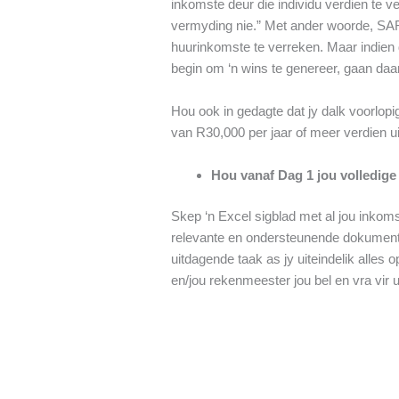
inkomste deur die individu verdien te ve
vermyding nie.” Met ander woorde, SARS 
huurinkomste te verreken. Maar indien d
begin om ‘n wins te genereer, gaan daa
Hou ook in gedagte dat jy dalk voorlopig
van R30,000 per jaar of meer verdien uit
Hou vanaf Dag 1 jou volledige
Skep ‘n Excel sigblad met al jou inkoms
relevante en ondersteunende dokumente, w
uitdagende taak as jy uiteindelik alle
en/jou rekenmeester jou bel en vra vir