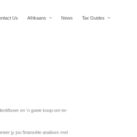
ntact Us
Afrikaans
News
Tax Guides
entifiseer en ‘n goeie koop-om-te-
neer jy jou finansiële analises met