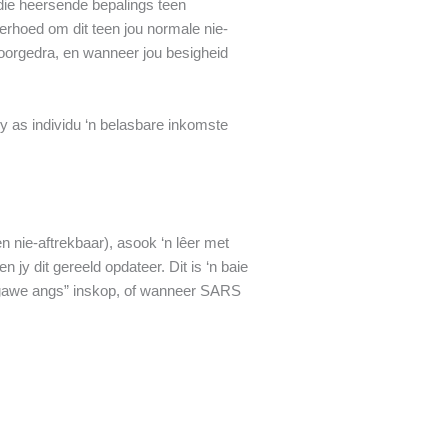
e die heersende bepalings teen
verhoed om dit teen jou normale nie-
e oorgedra, en wanneer jou besigheid
jy as individu ‘n belasbare inkomste
n nie-aftrekbaar), asook ‘n lêer met
jy dit gereeld opdateer. Dit is ‘n baie
gopgawe angs” inskop, of wanneer SARS