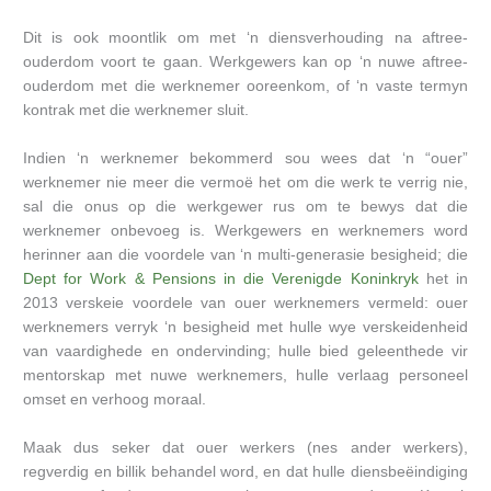
Dit is ook moontlik om met ‘n diensverhouding na aftree-
ouderdom voort te gaan. Werkgewers kan op ‘n nuwe aftree-
ouderdom met die werknemer ooreenkom, of ‘n vaste termyn
kontrak met die werknemer sluit.
Indien ‘n werknemer bekommerd sou wees dat ‘n “ouer”
werknemer nie meer die vermoë het om die werk te verrig nie,
sal die onus op die werkgewer rus om te bewys dat die
werknemer onbevoeg is. Werkgewers en werknemers word
herinner aan die voordele van ‘n multi-generasie besigheid; die
Dept for Work & Pensions in die Verenigde Koninkryk
het in
2013 verskeie voordele van ouer werknemers vermeld: ouer
werknemers verryk ‘n besigheid met hulle wye verskeidenheid
van vaardighede en ondervinding; hulle bied geleenthede vir
mentorskap met nuwe werknemers, hulle verlaag personeel
omset en verhoog moraal.
Maak dus seker dat ouer werkers (nes ander werkers),
regverdig en billik behandel word, en dat hulle diensbeëindiging