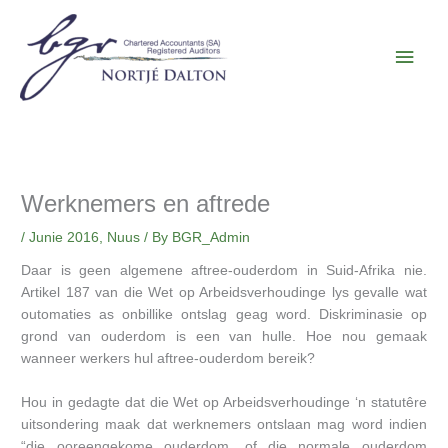
Skip
Main
to
content
Men
Werknemers en aftrede
/
Junie 2016
,
Nuus
/ By
BGR_Admin
Daar is geen algemene aftree-ouderdom in Suid-Afrika nie.
Artikel 187 van die Wet op Arbeidsverhoudinge lys gevalle wat
outomaties as onbillike ontslag geag word. Diskriminasie op
grond van ouderdom is een van hulle. Hoe nou gemaak
wanneer werkers hul aftree-ouderdom bereik?
Hou in gedagte dat die Wet op Arbeidsverhoudinge ‘n statutêre
uitsondering maak dat werknemers ontslaan mag word indien
“die ooreengekome ouderdom, of die normale ouderdom