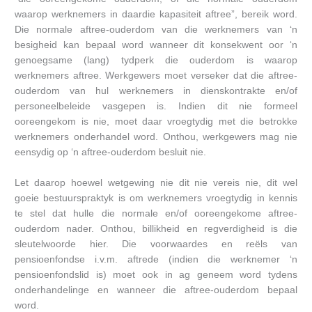
waarop werknemers in daardie kapasiteit aftree”, bereik word.
Die normale aftree-ouderdom van die werknemers van ‘n
besigheid kan bepaal word wanneer dit konsekwent oor ‘n
genoegsame (lang) tydperk die ouderdom is waarop
werknemers aftree. Werkgewers moet verseker dat die aftree-
ouderdom van hul werknemers in dienskontrakte en/of
personeelbeleide vasgepen is. Indien dit nie formeel
ooreengekom is nie, moet daar vroegtydig met die betrokke
werknemers onderhandel word. Onthou, werkgewers mag nie
eensydig op ‘n aftree-ouderdom besluit nie.
Let daarop hoewel wetgewing nie dit nie vereis nie, dit wel
goeie bestuurspraktyk is om werknemers vroegtydig in kennis
te stel dat hulle die normale en/of ooreengekome aftree-
ouderdom nader. Onthou, billikheid en regverdigheid is die
sleutelwoorde hier. Die voorwaardes en reëls van
pensioenfondse i.v.m. aftrede (indien die werknemer ‘n
pensioenfondslid is) moet ook in ag geneem word tydens
onderhandelinge en wanneer die aftree-ouderdom bepaal
word.