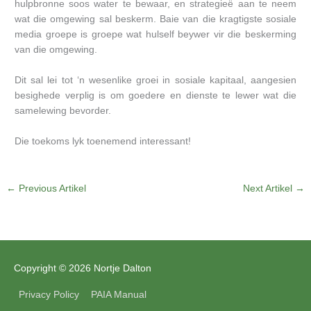
hulpbronne soos water te bewaar, en strategieë aan te neem
wat die omgewing sal beskerm. Baie van die kragtigste sosiale
media groepe is groepe wat hulself beywer vir die beskerming
van die omgewing.
Dit sal lei tot ‘n wesenlike groei in sosiale kapitaal, aangesien
besighede verplig is om goedere en dienste te lewer wat die
samelewing bevorder.
Die toekoms lyk toenemend interessant!
←
Previous Artikel
Next Artikel
→
Copyright © 2026 Nortje Dalton
Privacy Policy
PAIA Manual