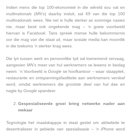
Indien mens die top 100-ekonomieë in die wêreld sou vat en
multinationals
(
MN’s
) daarby insluit, sal 69 van die top 100
multinationals
wees. Nie net is hulle sterker as sommige nasies
nie, maar besit ook ongekende mag – ‘n goeie voorbeeld
hiervan is
Facebook
. Tans spreek mense hulle bekommernis
oor die mag van die staat uit, maar sosiale media kan moontlik
in die toekoms ‘n sterker krag wees.
Die lyn tussen werk en persoonlike tyd sal toenemend vervaag,
aangesien
MN’s
meer van hul werknemers se lewens in beslag
neem. ‘n Voorbeeld is
Google
se hoofkantoor – waar slaapplek,
restaurante en ontspanningsfasiliteite aan werknemers verskaf
word, omdat werknemers die grootste deel van hul dae en
nagte by
Google
spandeer.
Gespesialiseerde groei bring netwerke nader aan
mekaar
Tegnologie het maatskappye in staat gestel om aktiwiteite te
desentraliseer in gebiede van spesialisasie – ‘n
iPhone
word