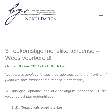
Skip
Main
to
content
Men
3 Toekomstige menslike tendense –
Wees voorbereid!
/
Nuus
,
Oktober 2017
/ By
BGR_Admin
“Leadership involves finding a parade and getting in front of it”
(John Naisbitt, futurist and author of ‘Megatrends’)
‘n Onlangse opname het drie belangrike tendense vir die
volgende vyf jaar geïdentifiseer –
Multinationals
word sterker