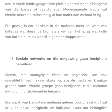
nou in verskillende geografiese plekke geproduseer, afhangend
van die kostes of vaardighede. Mededingende kragte sal
hierdie netwerke stelselmatig al hoe nader aan mekaar bring.
Die gevolg is dat individue in die toekoms meer sal weet van
kollegas wat duisende kilometers ver van hul is, as wat hulle
van hul eie bure en plaaslike gemeenskappe weet.
Sosiale netwerke en die omgewing gaan besigheid
beïnvloed
Mense, met soortgelyke idees en beginsels, kan nou
onmiddellik met mekaar skakel op sosiale media en kragtige
groepe vorm. Hierdie groepe gaan besighede in die toekoms
dwing om hul strategieë te hersien.
Die impak van klimaatsverandering gebeur voor ons oë – dit sal
druk op beide besighede en individue plaas om belangrike