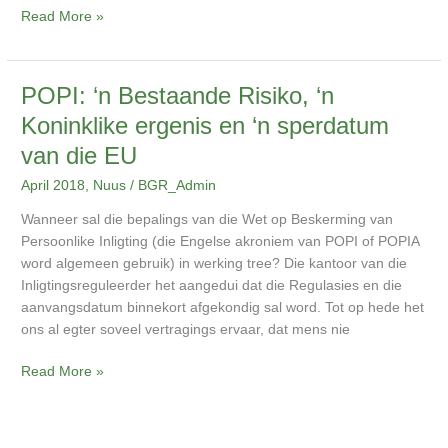
Read More »
POPI:
POPI: ‘n Bestaande Risiko, ‘n
‘n
Koninklike ergenis en ‘n sperdatum
Bestaande
van die EU
Risiko,
‘n
April 2018
,
Nuus
/
BGR_Admin
Koninklike
Wanneer sal die bepalings van die Wet op Beskerming van
ergenis
Persoonlike Inligting (die Engelse akroniem van POPI of POPIA
en
word algemeen gebruik) in werking tree? Die kantoor van die
‘n
Inligtingsreguleerder het aangedui dat die Regulasies en die
sperdatum
aanvangsdatum binnekort afgekondig sal word. Tot op hede het
van
ons al egter soveel vertragings ervaar, dat mens nie
die
EU
Read More »