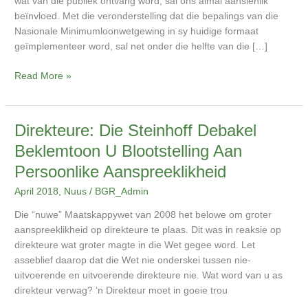
wat van die publiek ontvang word, sal ons almal aansienlik
Is
beïnvloed. Met die veronderstelling dat die bepalings van die
Gereed
Nasionale Minimumloonwetgewing in sy huidige formaat
geïmplementeer word, sal net onder die helfte van die […]
Read More »
Direkteure:
Direkteure: Die Steinhoff Debakel
Die
Beklemtoon U Blootstelling Aan
Steinhoff
Persoonlike Aanspreeklikheid
Debakel
Beklemtoon
April 2018
,
Nuus
/
BGR_Admin
U
Die “nuwe” Maatskappywet van 2008 het belowe om groter
Blootstelling
aanspreeklikheid op direkteure te plaas. Dit was in reaksie op
Aan
direkteure wat groter magte in die Wet gegee word. Let
Persoonlike
asseblief daarop dat die Wet nie onderskei tussen nie-
Aanspreeklikheid
uitvoerende en uitvoerende direkteure nie. Wat word van u as
direkteur verwag? ‘n Direkteur moet in goeie trou