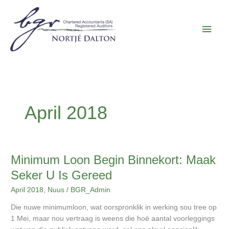
Skip
Main
to
content
Men
April 2018
Minimum
Minimum Loon Begin Binnekort: Maak
Loon
Seker U Is Gereed
Begin
April 2018
,
Nuus
/
BGR_Admin
Binnekort:
Maak
Die nuwe minimumloon, wat oorspronklik in werking sou tree op
Seker
1 Mei, maar nou vertraag is weens die hoë aantal voorleggings
U