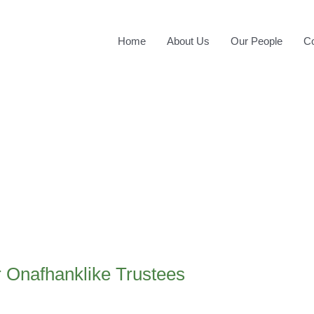
Home
About Us
Our People
Co
r Onafhanklike Trustees