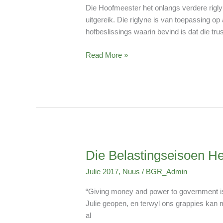
oor
Die Hoofmeester het onlangs verdere rigly
Onafhanklike
uitgereik. Die riglyne is van toepassing op
Trustees
hofbeslissings waarin bevind is dat die tr
Read More »
Die Belastingseisoen H
Die
Belastingseisoen
Julie 2017
,
Nuus
/
BGR_Admin
Het
Aangebreek:
“Giving money and power to government is 
Hier’s
Julie geopen, en terwyl ons grappies kan ma
Wat
al