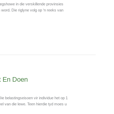
egshowe in die verskillende provinsies
 word. Die riglyne volg op ‘n reeks van
t En Doen
e belastingseisoen vir individue het op 1
deel van die lewe. Teen hierdie tyd moes u