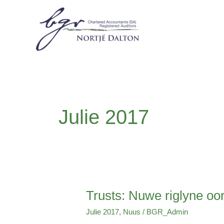
Skip
to
content
Julie 2017
Trusts: Nuwe riglyne oo
Trusts:
Nuwe
Julie 2017
,
Nuus
/
BGR_Admin
riglyne