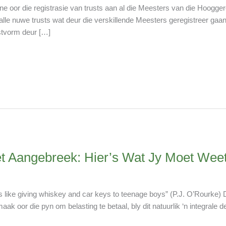
ne oor die registrasie van trusts aan al die Meesters van die Hoogger
 alle nuwe trusts wat deur die verskillende Meesters geregistreer gaan
ustvorm deur […]
et Aangebreek: Hier’s Wat Jy Moet Wee
like giving whiskey and car keys to teenage boys” (P.J. O’Rourke) Di
ak oor die pyn om belasting te betaal, bly dit natuurlik ‘n integrale 